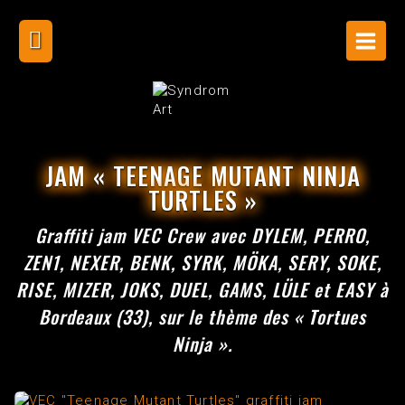
Skip
to
content
JAM « TEENAGE MUTANT NINJA
TURTLES »
Graffiti jam VEC Crew avec DYLEM, PERRO,
ZEN1, NEXER, BENK, SYRK, MÖKA, SERY, SOKE,
RISE, MIZER, JOKS, DUEL, GAMS, LÜLE et EASY à
Bordeaux (33), sur le thème des « Tortues
Ninja ».